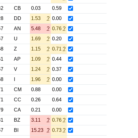
82
CB
0.03
0.59
28
DD
1.53
?
0.00
67
AN
5.48
?
0.76
?
67
U
1.69
?
0.20
68
Z
1.15
?
0.71
?
61
AP
1.09
?
0.44
67
V
1.24
?
0.37
68
I
1.96
?
0.00
71
CM
0.88
0.00
71
CC
0.26
0.64
79
CA
0.21
0.00
81
BZ
3.11
?
0.76
?
67
BI
15.23
?
0.73
?