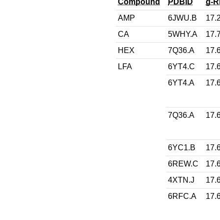
Compound
PDBID
g-
AMP
6JWU.B
17.
CA
5WHY.A
17.
HEX
7Q36.A
17.
LFA
6YT4.C
17.
6YT4.A
17.
7Q36.A
17.
6YC1.B
17.
6REW.C
17.
4XTN.J
17.
6RFC.A
17.