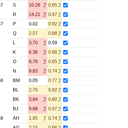
67
S
10.26
?
0.65
?
R
14.21
?
0.97
?
67
P
0.02
0.92
?
Q
2.57
0.88
?
L
3.70
?
0.59
K
6.38
?
0.88
?
O
9.78
?
0.85
?
N
9.83
?
0.74
?
68
BM
0.05
0.77
?
BL
2.70
0.82
?
BK
3.84
?
0.80
?
BJ
9.88
?
0.97
?
68
AH
1.95
?
0.74
?
AG
2.15
0.66
?