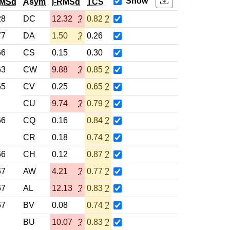
Show
RMSd
Asym
l-RMSd
TCS
28
DC
12.32
?
0.82
?
77
DA
1.50
?
0.26
66
CS
0.15
0.30
63
CW
9.88
?
0.85
?
65
CV
0.25
0.65
?
CU
9.74
?
0.79
?
66
CQ
0.16
0.84
?
CR
0.18
0.74
?
66
CH
0.12
0.87
?
67
AW
4.21
?
0.77
?
67
AL
12.13
?
0.83
?
67
BV
0.08
0.74
?
BU
10.07
?
0.83
?