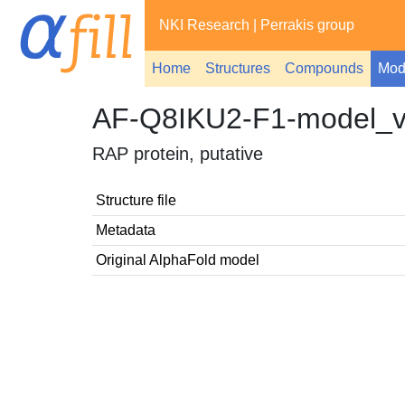
NKI Research
|
Perrakis group
Home
Structures
Compounds
Mod
AF-Q8IKU2-F1-model_
RAP protein, putative
Structure file
Metadata
Original AlphaFold model