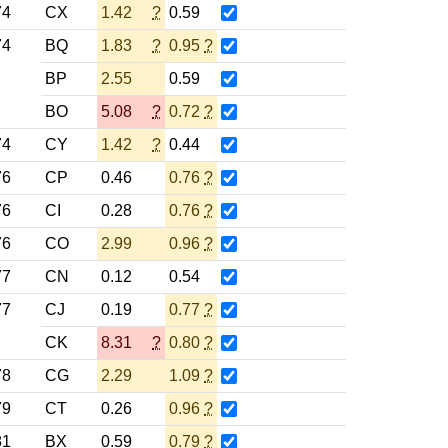
74
CX
1.42
?
0.59
74
BQ
1.83
?
0.95
?
BP
2.55
0.59
BO
5.08
?
0.72
?
74
CY
1.42
?
0.44
76
CP
0.46
0.76
?
76
CI
0.28
0.76
?
76
CO
2.99
0.96
?
77
CN
0.12
0.54
77
CJ
0.19
0.77
?
CK
8.31
?
0.80
?
78
CG
2.29
1.09
?
79
CT
0.26
0.96
?
81
BX
0.59
0.79
?