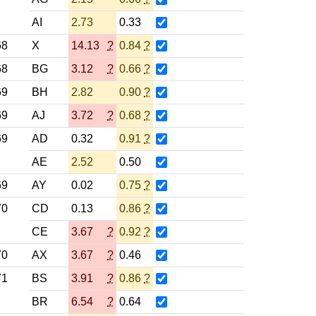
AI
2.73
0.33
68
X
14.13
?
0.84
?
68
BG
3.12
?
0.66
?
69
BH
2.82
0.90
?
69
AJ
3.72
?
0.68
?
69
AD
0.32
0.91
?
AE
2.52
0.50
69
AY
0.02
0.75
?
70
CD
0.13
0.86
?
CE
3.67
?
0.92
?
70
AX
3.67
?
0.46
71
BS
3.91
?
0.86
?
BR
6.54
?
0.64