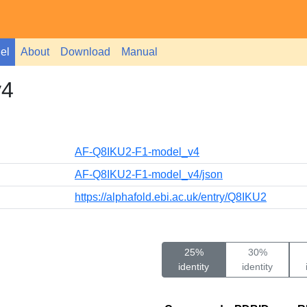
el
About
Download
Manual
v4
AF-Q8IKU2-F1-model_v4
AF-Q8IKU2-F1-model_v4/json
https://alphafold.ebi.ac.uk/entry/Q8IKU2
25%
30%
identity
identity